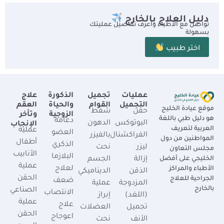
دليل العلاج بالخارج
تواصل مع الأطباء واعرف تفاصيل عمليتك
بسهولة
اختر طبيب
عمليات
تجميل
الذكورة
علاج
التجميل
القوام
والحياة
العقم
موقع عيادة الخليج
حقن
شفط
الزوجية
وتأخر
هو دليل طبي باللغة
دعامة
البوتوكس
الدهون
الإنجاب
العربية لتعريف
عملية
العضو
الفراكشنال
بالفيزر
المواطنين من دول
أطفال
الذكري
ليزر
نحت
مجلس التعاون
الأنابيب
البلازما
الخليجي على أفضل
إزالة
الجسم
عملية
لعلاج
الأطباء والمراكز
الذقن
الديناميكي
الحقن
الجراحية للعلاج
ضعف
المزدوجة
عملية
بالخارج
الصناعي
الانتصاب
(اللغد)
إبراز
عملية
علاج
تجميل
العضلات
الحقن
اعوجاج
الأنف
نحت