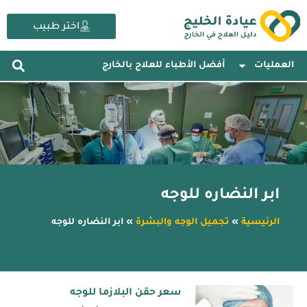
خطي
لى
اختر طبيب
لمحتوى
العمليات
أفضل الأطباء للعلاج بالخارج
ابر النضاره للوجه
الرئيسية
»
تجميل الوجه والبشرة
»
ابر النضاره للوجه
سعر حقن البلازما للوجه