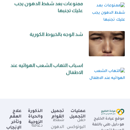
ممنوعات بعد شفط الدهون يجب
عليك تجنبها
شد الوجه بالخيوط الكورية
اسباب التهاب الشعب الهوائيه عند
الاطفال
عمليات
تجميل
الذكورة
علاج
التجميل
القوام
والحياة
العقم
موقع عيادة الخليج
حقن
شفط
الزوجية
وتأخر
هو دليل طبي باللغة
دعامة
البوتوكس
الدهون
الإنجاب