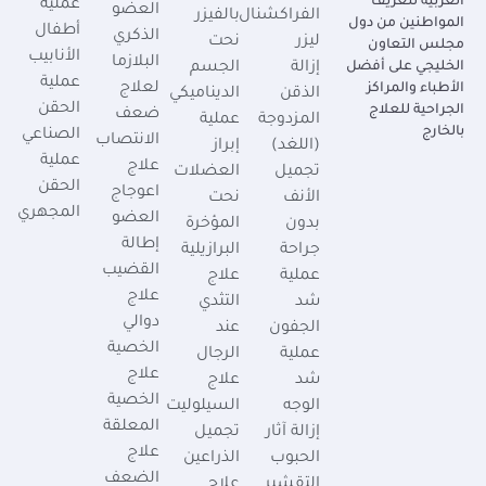
العربية لتعريف
عملية
العضو
الفراكشنال
بالفيزر
المواطنين من دول
أطفال
الذكري
ليزر
نحت
مجلس التعاون
الأنابيب
البلازما
الخليجي على أفضل
إزالة
الجسم
عملية
لعلاج
الأطباء والمراكز
الذقن
الديناميكي
الحقن
الجراحية للعلاج
ضعف
المزدوجة
عملية
بالخارج
الصناعي
الانتصاب
(اللغد)
إبراز
عملية
علاج
تجميل
العضلات
الحقن
اعوجاج
الأنف
نحت
المجهري
العضو
بدون
المؤخرة
إطالة
جراحة
البرازيلية
القضيب
عملية
علاج
علاج
شد
التثدي
دوالي
الجفون
عند
الخصية
عملية
الرجال
علاج
شد
علاج
الخصية
الوجه
السيلوليت
المعلقة
إزالة آثار
تجميل
علاج
الحبوب
الذراعين
الضعف
التقشير
علاج