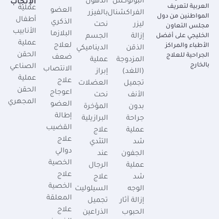
البوتوكس
الدهون
الإنجاب
العربية لتعريف
عملية
العضو
الفراكشنال
بالفيزر
المواطنين من دول
أطفال
الذكري
ليزر
نحت
مجلس التعاون
الأنابيب
البلازما
الخليجي على أفضل
إزالة
الجسم
عملية
لعلاج
الأطباء والمراكز
الذقن
الديناميكي
الحقن
الجراحية للعلاج
ضعف
المزدوجة
عملية
بالخارج
الصناعي
الانتصاب
(اللغد)
إبراز
عملية
علاج
تجميل
العضلات
الحقن
اعوجاج
الأنف
نحت
المجهري
العضو
بدون
المؤخرة
إطالة
جراحة
البرازيلية
القضيب
عملية
علاج
علاج
شد
التثدي
دوالي
الجفون
عند
الخصية
عملية
الرجال
علاج
شد
علاج
الخصية
الوجه
السيلوليت
المعلقة
إزالة آثار
تجميل
علاج
الحبوب
الذراعين